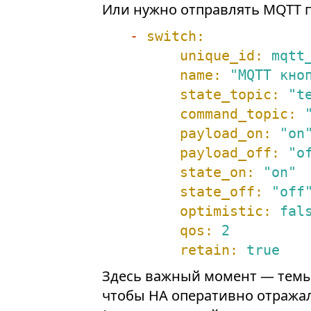
Или нужно отправлять MQTT 
-
switch:
unique_id:
mqtt
name:
"MQTT кно
state_topic:
"t
command_topic:
payload_on:
"on
payload_off:
"o
state_on:
"on"
state_off:
"off
optimistic:
fal
qos:
2
retain:
true
Здесь важный момент — темы 
чтобы HA оперативно отража