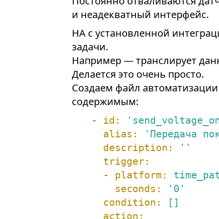
Постоянно отваливаются дат
и неадекватный интерфейс.
HA с установленной интеграц
задачи.
Например — транслирует данн
Делается это очень просто.
Создаем файл автоматизации (
содержимым:
-
id:
'send_voltage_o
alias:
'Передача по
description:
''
trigger:
-
platform:
time_pa
seconds:
'0'
condition:
[]
action: