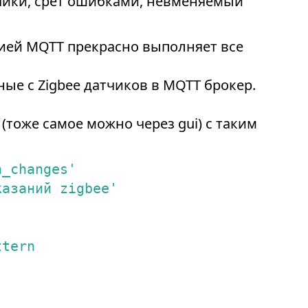
чики, срет ошибками, невменяемый
ией MQTT прекрасно выполняет все
ые с Zigbee датчиков в MQTT брокер.
тоже самое можно через gui) с таким
n_changes'
казаний zigbee'
ttern