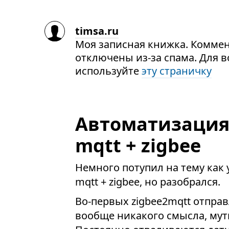
timsa.ru
Моя записная книжка. Комме
отключены из-за спама. Для 
используйте
эту страничку
Автоматизация,
mqtt + zigbee
Немного потупил на тему как 
mqtt + zigbee, но разобрался.
Во-первых zigbee2mqtt отправ
вообще никакого смысла, мут