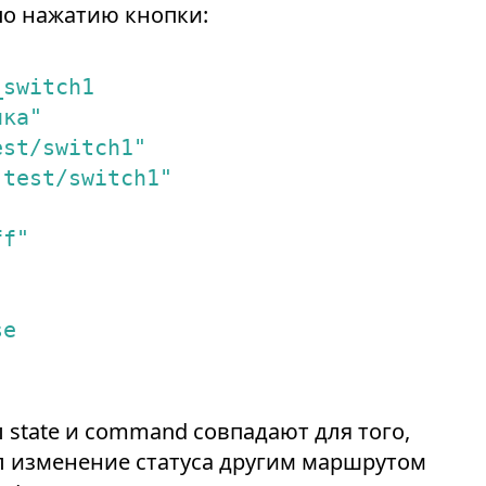
по нажатию кнопки:
_switch1
пка"
est/switch1"
"test/switch1"
"
ff"
"
se
state и command совпадают для того,
л изменение статуса другим маршрутом