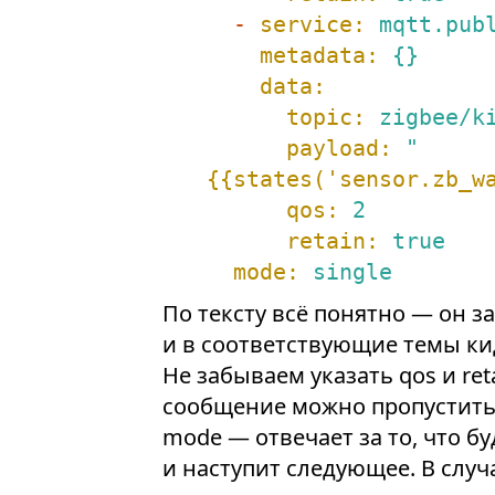
-
service:
mqtt.pub
metadata:
{}
data:
topic:
zigbee/k
payload:
"
{{states('sensor.zb_w
qos:
2
retain:
true
mode:
single
По тексту всё понятно — он з
и в соответствующие темы кид
Не забываем указать qos и re
сообщение можно пропустить
mode — отвечает за то, что б
и наступит следующее. В случа