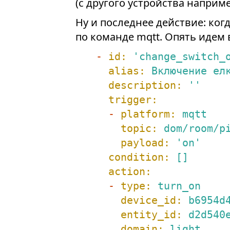
(с другого устройства наприме
Ну и последнее действие: ког
по команде mqtt. Опять идем
-
id:
'change_switch_
alias:
Включение
ел
description:
''
trigger:
-
platform:
mqtt
topic:
dom/room/p
payload:
'on'
condition:
[]
action:
-
type:
turn_on
device_id:
b6954d
entity_id:
d2d540
domain:
light