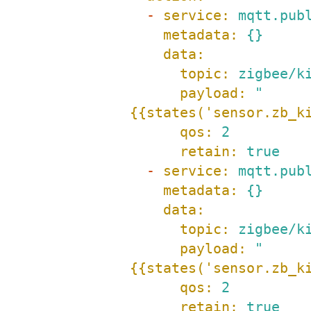
-
service:
mqtt.pub
metadata:
{}
data:
topic:
zigbee/k
payload:
"
{{states('sensor.zb_k
qos:
2
retain:
true
-
service:
mqtt.pub
metadata:
{}
data:
topic:
zigbee/k
payload:
"
{{states('sensor.zb_k
qos:
2
retain:
true