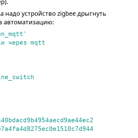
р).
да надо устройство zigbee дрыгнуть
 в автоматизацию:
on_mqtt'
ки
через
mqtt
ine_switch
440bdacd9b4954aecd9ae44ec2
e7a4fa4d8275ec0e1510c7d944