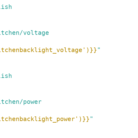
lish
itchen/voltage
itchenbacklight_voltage')}}
"
lish
itchen/power
itchenbacklight_power')}}
"