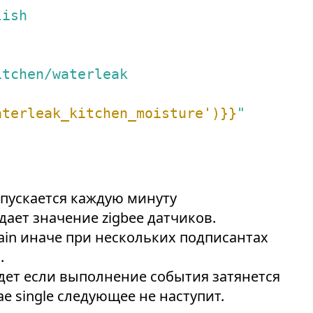
lish
itchen/waterleak
aterleak_kitchen_moisture')}}
"
апускается каждую минуту
ает значение zigbee датчиков.
tain иначе при нескольких подписантах
.
удет если выполнение события затянется
е single следующее не наступит.